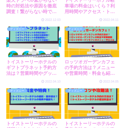
楽天トラベル繋がらない
トイストーリーホテル駐
時の対処法や原因を徹底
車場の料金はいくら？利
調査！繋がらない時でも
用時間やアクセス・トイ
スムーズに予約するコツ
レの有無も紹介！
2022.12.03
2022.04.11
も！
ディズニー
ディズニー
トイストーリーホテルの
ロッツオガーデンカフェ
ギフトプラネット予約方
の予約方法は？メニュー
法は？営業時間やグッ
や営業時間・料金も紹
ズ・口コミや注意事項も
介！
2022.04.10
2022.04.05
紹介！
ディズニー
ディズニー
トイストーリーホテルの
トイストーリーホテルの