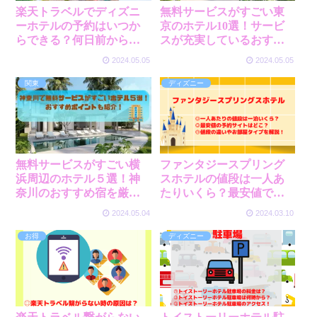
楽天トラベルでディズニ
無料サービスがすごい東
ーホテルの予約はいつか
京のホテル10選！サービ
らできる？何日前から予
スが充実しているおすす
約可能か調査！
めの宿を厳選紹介！
2024.05.05
2024.05.05
関東
ディズニー
無料サービスがすごい横
ファンタジースプリング
浜周辺のホテル５選！神
スホテルの値段は一人あ
奈川のおすすめ宿を厳選
たりいくら？最安値で予
紹介！
約できるサイトやお部屋
2024.05.04
2024.03.10
タイプについて調査！
お得
ディズニー