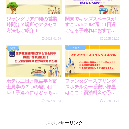
ジャングリア沖縄の営業
関東でキッズスペースが
時間は？場所やアクセス
すごいホテル7選！1日過
方法もご紹介！
ごせる子連れにおすすめ
なポイントも紹介！！
2025.01.29
2025.01.29
関東
ディズニー
ホテル三日月龍宮亭と富
ファンタジースプリング
士見亭の７つの違いはコ
スホテルの一番安い部屋
レ！子連れにはどっちが
はここ！宿泊料金や予約
おすすめか選び方もご紹
時の注意点などご紹介！
2025.01.23
2025.01.21
介！
スポンサーリンク