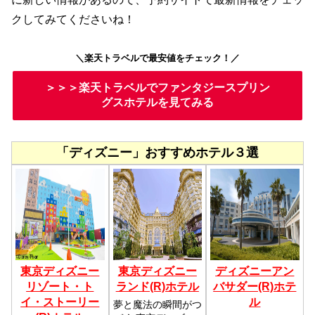
クしてみてくださいね！
＼楽天トラベルで最安値をチェック！／
＞＞＞楽天トラベルでファンタジースプリン
グスホテルを見てみる
「ディズニー」おすすめホテル３選
東京ディズニー
東京ディズニー
ディズニーアン
リゾート・ト
ランド(R)ホテル
バサダー(R)ホテ
イ・ストーリー
ル
夢と魔法の瞬間がつ