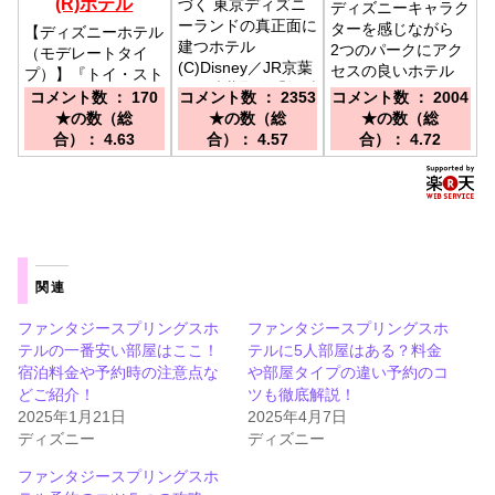
(R)ホテル
づく 東京ディズニ
ディズニーキャラク
ーランドの真正面に
ターを感じながら
【ディズニーホテル
建つホテル
2つのパークにアク
（モデレートタイ
(C)Disney／JR京葉
セスの良いホテル
プ）】『トイ・スト
線・武蔵野線「舞浜
（C）Disney／ＪＲ
ーリー』シリーズの
コメント数 ： 170
コメント数 ： 2353
コメント数 ： 2004
駅(南口）」下車、
京葉線・武蔵野線
世界を楽しめるホテ
★の数（総
★の数（総
★の数（総
徒歩8分。
「舞浜駅(南口）」
ル／JR京葉線・武
合）： 4.63
合）： 4.57
合）： 4.72
下車、徒歩約８分
蔵野線「舞浜駅」に
て乗換、ディズニー
リゾートライン「ベ
イサイド・ステーシ
ョン」下車、徒歩3
分
関連
ファンタジースプリングスホ
ファンタジースプリングスホ
テルの一番安い部屋はここ！
テルに5人部屋はある？料金
宿泊料金や予約時の注意点な
や部屋タイプの違い予約のコ
どご紹介！
ツも徹底解説！
2025年1月21日
2025年4月7日
ディズニー
ディズニー
ファンタジースプリングスホ