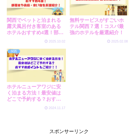
関西でペットと泊まれる
無料サービスがすごいホ
露天風呂付き客室のある
テル関西７選！コスパ最
ホテルおすすめ4選！部屋
強のホテルを厳選紹介！
食や高級・安い宿を厳選
2025.10.02
2025.02.08
紹介！
関西
ホテルニューアワジに安
く泊まる方法！最安値は
どこで予約する？おすす
めポイントもご紹介！
2024.11.17
スポンサーリンク