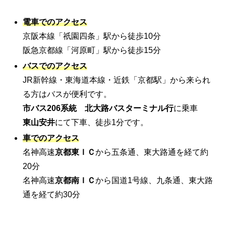
電車でのアクセス
京阪本線「祇園四条」駅から徒歩10分
阪急京都線「河原町」駅から徒歩15分
バスでのアクセス
JR新幹線・東海道本線・近鉄「京都駅」から来られ
る方はバスが便利です。
市バス206系統 北大路バスターミナル行
に乗車
東山安井
にて下車、徒歩1分です。
車でのアクセス
名神高速
京都東ＩＣ
から五条通、東大路通を経て約
20分
名神高速
京都南ＩＣ
から国道1号線、九条通、東大路
通を経て約30分