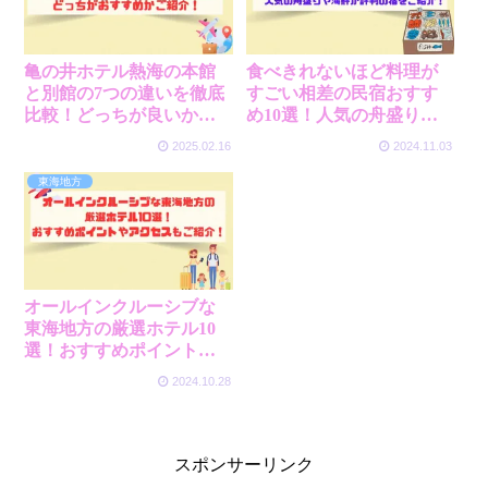
亀の井ホテル熱海の本館
食べきれないほど料理が
と別館の7つの違いを徹底
すごい相差の民宿おすす
比較！どっちが良いか選
め10選！人気の舟盛りや
び方もご紹介！
海鮮が評判の宿をご紹
2025.02.16
2024.11.03
介！
東海地方
オールインクルーシブな
東海地方の厳選ホテル10
選！おすすめポイントや
アクセスもご紹介！
2024.10.28
スポンサーリンク